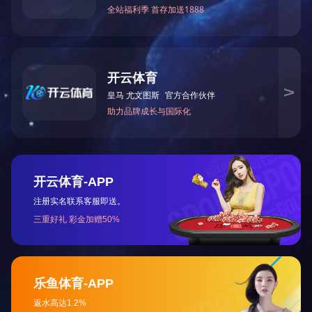
大电流发生器用低电压大电流变
臭氧发生器用中频变压器
压器
共
9
条记录 当前第
1
/2页次 ANBO.COM 上一页
下一页
末页
转至第
页
Copyright © 2018 ANBO.COM-安博（中国）官方 All rights Reserved 版权所
有 未经许可不得使用、转载、摘编。