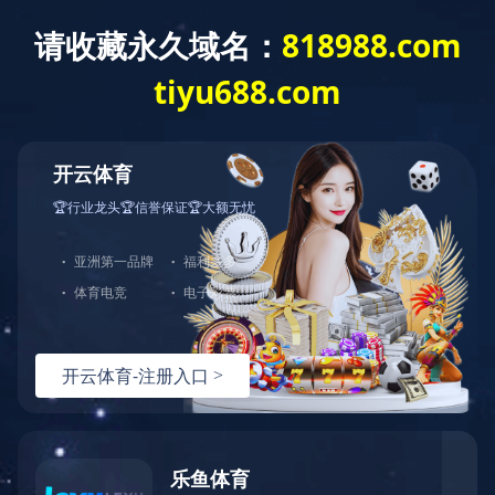
ANBO.COM
欢迎来到
ANBO.COM-安博（中国）官方
的官方网站！
COMMERCIAL NETWORK
销售网点